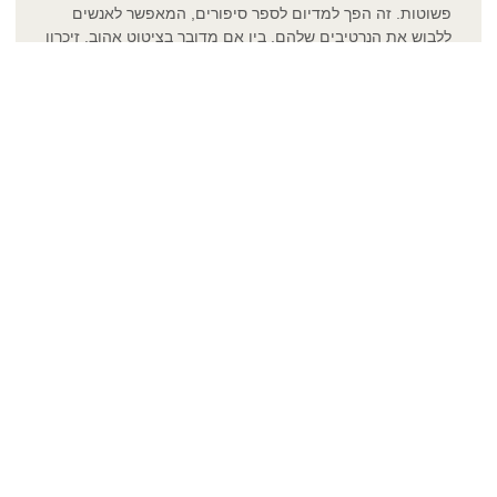
פשוטות. זה הפך למדיום לספר סיפורים, המאפשר לאנשים
ללבוש את הנרטיבים שלהם. בין אם מדובר בציטוט אהוב, זיכרון
יקר או יצירת אמנות, הדפסת חולצות בהתאמה אישית מספקת
פלטפורמה ייחודית להפוך את הבד לקנבס אישי. מחולצות
כותנה מזדמנות ועד ללבוש אתלטי בעל ביצועים גבוהים,
הרבגוניות של
הדפסה על חולצות
מאפשרת שילוב חלק של
נוחות וסטייל.
גיוון המותג שלך: הדפסה על מוצרים
הדפסה בהתאמה אישית משתרעת מעבר ללבוש, ומאפשרת
לעסקים לגוון את היצע המותג שלהם. ממוצרי קידום מכירות
ועד מוצרים קמעונאיים, היכולת להדפיס על פריטים שונים
פותחת אפיקים חדשים לקידום המותג. חברות יכולות להטביע
את הלוגו שלהן, קווי תגיות או עיצובים מורכבים על פריטים כמו
תיקים, כיסויי טלפון ואפילו שרוולים למחשב נייד. זה לא רק
מחזק את זהות המותג אלא גם הופך פריטים יומיומיים לכלי
שיווק רבי עוצמה.
מעלה את חווית הקפה: הדפסה על
כוסות