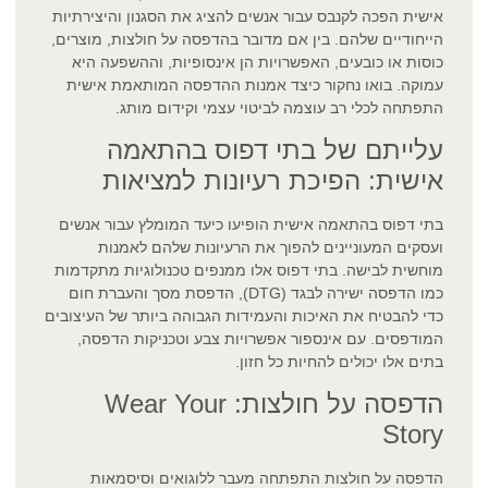
אישית הפכה לקנבס עבור אנשים להציג את הסגנון והיצירתיות
הייחודיים שלהם. בין אם מדובר בהדפסה על חולצות, מוצרים,
כוסות או כובעים, האפשרויות הן אינסופיות, וההשפעה היא
עמוקה. בואו נחקור כיצד אמנות ההדפסה המותאמת אישית
התפתחה לכלי רב עוצמה לביטוי עצמי וקידום מותג.
עלייתם של בתי דפוס בהתאמה
אישית: הפיכת רעיונות למציאות
בתי דפוס בהתאמה אישית הופיעו כיעד המומלץ עבור אנשים
ועסקים המעוניינים להפוך את הרעיונות שלהם לאמנות
מוחשית לבישה. בתי דפוס אלו ממנפים טכנולוגיות מתקדמות
כמו הדפסה ישירה לבגד (DTG), הדפסת מסך והעברת חום
כדי להבטיח את האיכות והעמידות הגבוהה ביותר של העיצובים
המודפסים. עם אינספור אפשרויות צבע וטכניקות הדפסה,
בתים אלו יכולים להחיות כל חזון.
הדפסה על חולצות: Wear Your
Story
הדפסה על חולצות התפתחה מעבר ללוגואים וסיסמאות