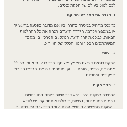
לכם לנווט בעולם של הפקת כנסים.
1. הגדר את המטרה וההיקף
כל כנס מתחיל במטרה ברורה. בין אם מדובר בפסגה בתעשייה
או במפגש אקדמי, הגדרת היעדים תנחה את כל ההחלטות
הבאות. קבע את קהל היעד, הנושאים המרכזיים, מספר
המשתתפים הצפוי והטון הכללי של האירוע.
2. צוות
הפקת כנסים דורשת מאמץ משותף. הרכיבו צוות מיומן הכולל
מתכננים, רכזים, מומחי שיווק ומומחים טכניים. הגדירו בבירור
תפקידים ואחריות.
3. בחר מקום
הבחירה במקום הנכון היא דבר חשוב ביותר. קחו בחשבון
גורמים כמו מיקום, נגישות, קיבולת ואסתטיקה. יש לוודא
שהמקום מתיישב עם נושא הכנס ועומד בדרישות הלוגיסטיות.
4. תכנן את סדר היום
תכנן סדר יום מובנה היטב הכולל הערות מרכזיות, סדנאות,