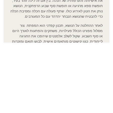
את אישיותה והעדפותיה של הכלה. בין אם זה לילה זוהר בעיר,
חופשת ספא מרגיעה או חופשת סוף שבוע הרפתקנית, הנושא
נותן את הטון לאירוע כולו. שתף פעולה עם הכלה ומסיבת הכלה
כדי להבטיח שהנושא הנבחר יהדהד עם כל המעורבים.
לאחר ההחלטה על הנושא, תכנון קפדני הוא המפתח. צור
מסלול מפורט הכולל פעילויות, משחקים והפתעות לאורך היום
או סוף השבוע. שקול לשלב אלמנטים שיהפכו את החגיגה
לייחודית, כגון קישוטים מותאמים אישית, לבוש תואם ומזכרות
מתחשבות.
מסיבת רווקות, היעד:
כלות רבות בוחרות במסיבת רווקות ליעד כדי להוסיף שכבה
נוספת של התרגשות לחגיגות. בין אם זה אתר נופש טרופי על
החוף, יקב מקסים או עיר שוקקת עם חיי לילה תוססים, בחירת
היעד הנכון יכולה לרומם את החוויה. ודא שהמיקום מתאים
לתחומי העניין של הכלה ונגיש בקלות לכל המשתתפים.
מסיבת רווקות, פעילויות ומשחקים:
מסיבות רווקות הן שם נרדף לכיף ולמשחקים. תכננו פעילויות
הנותנות מענה לתחומי העניין של הכלה ומעודדות קשר בין
הנוכחים. משחקים מסורתיים כמו "בינגו רווקות" או "כמה טוב
אתה מכיר את הכלה?" יכול להוסיף מגע קליל לחגיגה. בנוסף,