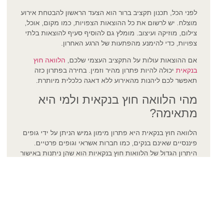
לפני הכל, תכנון תקציב ברור הוא הצעד הראשון להבטחת אירוע
מוצלח. יש לרשום את כל ההוצאות הצפויות, כמו מקום, אוכל,
צילום, מוזיקה ועיצוב. מומלץ גם להוסיף סעיף להוצאות בלתי
צפויות, כדי להימנע מהפתעות של הרגע האחרון.
אם ההוצאות עולות על התקציב העצמי שלכם,
הלוואה חוץ
בנקאית
יכולה להיות פתרון מהיר וזמין. בחירה בפתרון כזה
תאפשר לכם ליהנות מהאירוע ללא דאגה כלכלית מיותרת.
מהי הלוואה חוץ בנקאית ולמי היא
מתאימה?
הלוואה חוץ בנקאית היא פתרון מימון גמיש הניתן על ידי גופים
פיננסיים שאינם בנקים, כמו חברות אשראי וגופים פרטיים.
היתרון הגדול של הלוואות חוץ בנקאיות הוא שהן ניתנות באישור
מיידי וללא תלות במסגרת האשראי הבנקאית שלכם.
אם אתם מחפשים
הלוואות חוץ בנקאיות באישור מיידי
, חשוב
לוודא שהגוף המלווה הוא אמין ומומלץ. הלוואה חוץ בנקאית
מומלצת מתאפיינת בריבית הוגנת, תנאי החזר נוחים ושקיפות
מלאה.